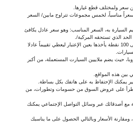
ن سعر ولمختلف قطع غيارها.
عراً مناسباً، لخمس مجموعات تتراوح مابين/ السعر
 السيارة به، السعر المناسب: وهو سعر عادل يكافئ
الحد الذي تستحقه المركبة/.
التطبيق لا يقيم أسعار السيارات جزافاً بل هو يعتمد على 100 نقطة يأخذها بعين الإعتبار ليعطي تقييماً عادلا
سيارات.
وبا، حيث يضم ملاييين السيارت المستعملة، من أكبر
 بين هذه المواقع.
يد يطرأ على عروض السوق من حسومات وتطورات، من
مع أصدقائك عبر وسائل التواصل الإجتماعي يمكنك
بحث في أكثر من 13 دولة أوروبية، ومقارنة الأسعار وبالتالي الحصول على ما يناسبك