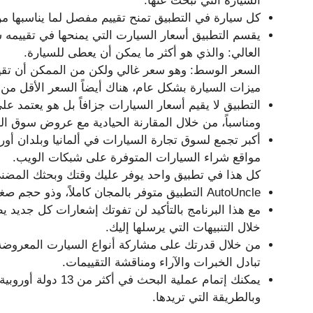
السيارة التي تبحث عنها.
كل سيارة في التطبيق تمنح تقييم مفصل لما يناسبها م
يقسم التطبيق أسعار السيارت التي يمنحها في تقييمه س
العالي: والذي هو أكثر ما يمكن أن يعطى للسيارة.
السعر الوسط: وهو سعر غالي ولكن من الممكن أن تقيم
ميزات السيارة بشكل عام، هناك أيضاً السعر الأقل من 
ومناسباً، من خلال المقارنة الحيادية مع عروض سوق ال
أكبر تجمع لسوق تجارة السيارات في ألمانيا وبلدان أور
مواقع شراء السيارات المتوفرة على شبكات الويب.
كل هذا في تطبيق واحد يوفر عليك وقتك وبحثك المضني
AutoUncle التطبيق متوفر بالمجان كاملاً، وذو حجم صغير يمكنك الإحتفاظ به على هاتفك بكل بساطة.
مع هذا البرنامج بالتأكيد لن تفوتك إشعارات كل جد
خلال التنبيهات التي يرسلها إليك.
من خلال قدرتك على مشاركة أنواع السيارت المعروضة 
تبادل الخبرات والآراء ومناقشة التقييمات.
يمكنك إتمام عملية ال
وبالطريقة التي تريدها.