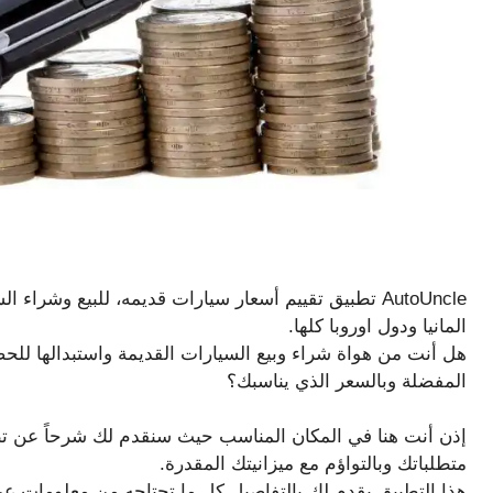
AutoUncle تطبيق تقييم أسعار سيارات قديمه، للبيع وشر
المانيا ودول اوروبا كلها.
هل أنت من هواة شراء وبيع السيارات القديمة واستبدالها ل
المفضلة وبالسعر الذي يناسبك؟
إذن أنت هنا في المكان المناسب حيث سنقدم لك شرحاً عن تطب
متطلباتك وبالتواؤم مع ميزانيتك المقدرة.
هذا التطبيق يقدم لك بالتفاصيل كل ما تحتاجه من معلومات عن