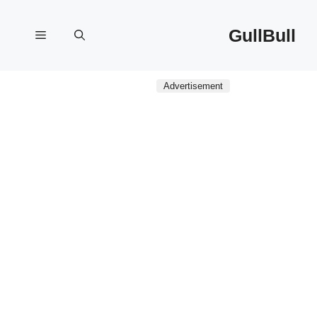
نتقل
لى
GullBull
القائمة
لمحتوى
Advertisement