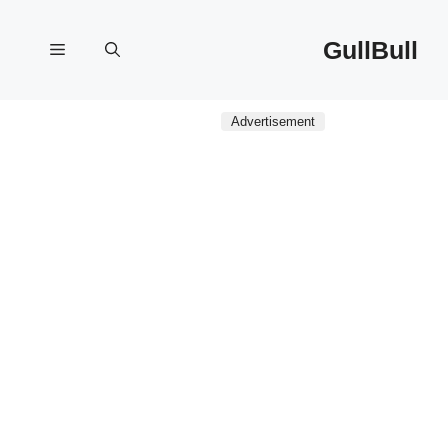
نتقل
لى
GullBull
القائمة
لمحتوى
Advertisement