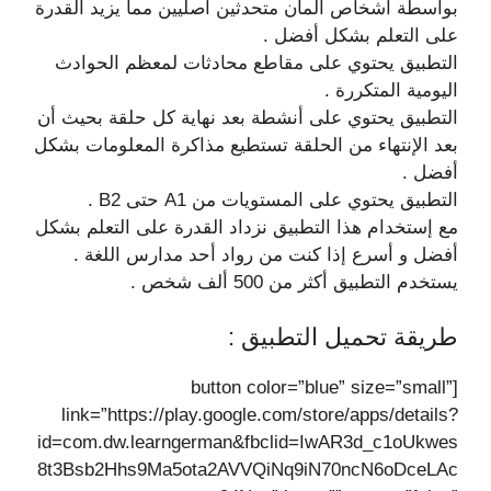
بواسطة أشخاص ألمان متحدثين أصليين مما يزيد القدرة
على التعلم بشكل أفضل .
التطبيق يحتوي على مقاطع محادثات لمعظم الحوادث
اليومية المتكررة .
التطبيق يحتوي على أنشطة بعد نهاية كل حلقة بحيث أن
بعد الإنتهاء من الحلقة تستطيع مذاكرة المعلومات بشكل
أفضل .
التطبيق يحتوي على المستويات من A1 حتى B2 .
مع إستخدام هذا التطبيق نزداد القدرة على التعلم بشكل
أفضل و أسرع إذا كنت من رواد أحد مدارس اللغة .
يستخدم التطبيق أكثر من 500 ألف شخص .
طريقة تحميل التطبيق :
[button color=”blue” size=”small”
link=”https://play.google.com/store/apps/details?
id=com.dw.learngerman&fbclid=IwAR3d_c1oUkwes
8t3Bsb2Hhs9Ma5ota2AVVQiNq9iN70ncN6oDceLAc