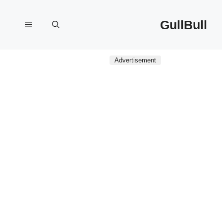
نتقل
لى
GullBull
القائمة
لمحتوى
Advertisement