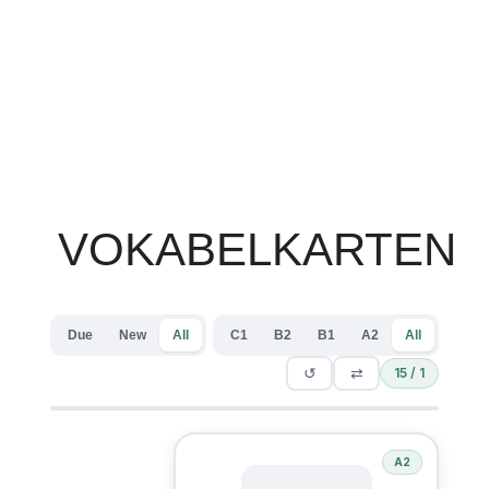
VOKABELKARTEN
Due
New
All
C1
B2
B1
A2
All
↺
⇄
1 / 15
A2