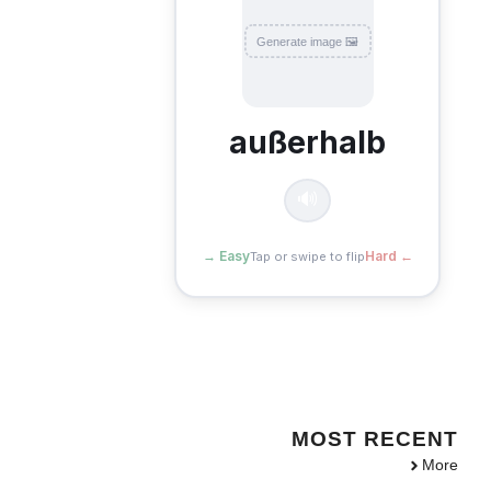
David arbeitet in einer Fabrik außerhalb
der Stadt.
🖼 Generate image
außerhalb
🔊
Easy →
← Hard
Tap or swipe to flip
MOST
RECENT
More