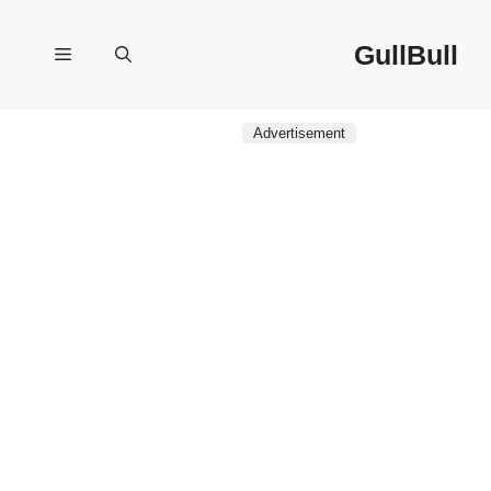
نتقل
لى
GullBull
القائمة
لمحتوى
Advertisement