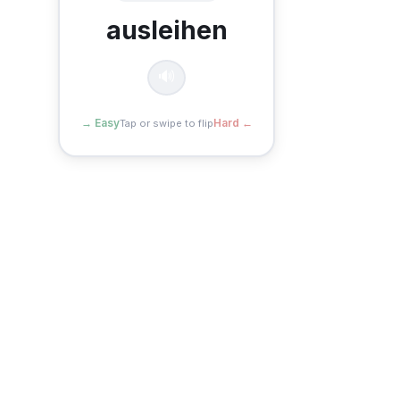
ausleihen
🔊
Easy →
← Hard
Tap or swipe to flip