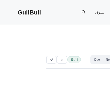
GullBull
تسوق
↺
⇄
1 / 13
Due
Ne
Sie möchte 