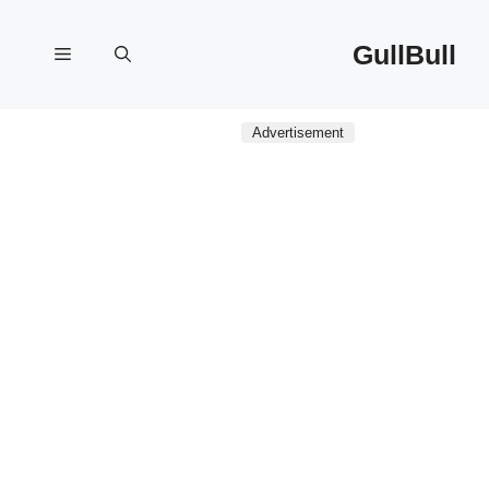
نتقل
لى
GullBull
القائمة
لمحتوى
Advertisement