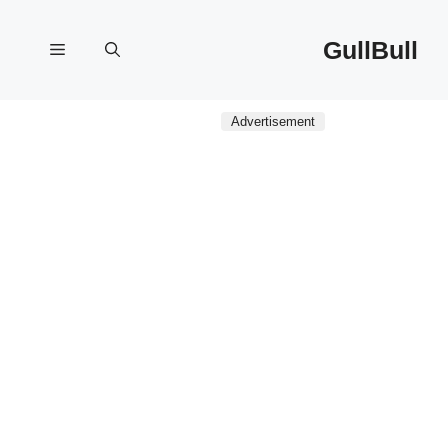
نتقل
لى
GullBull
القائمة
لمحتوى
Advertisement