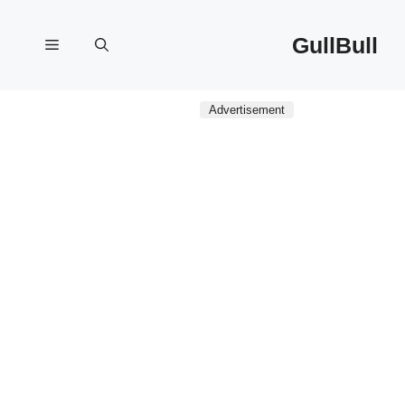
نتقل
لى
GullBull
القائمة
لمحتوى
Advertisement