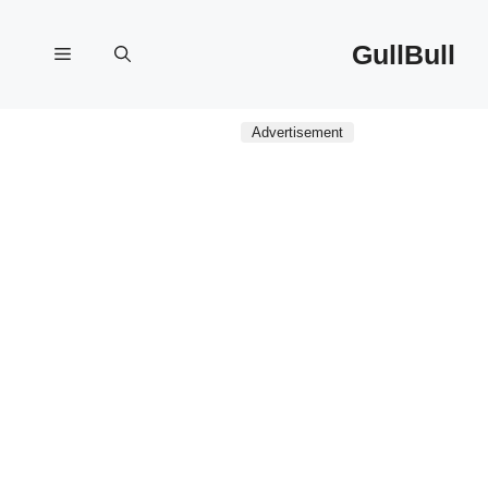
نتقل
لى
GullBull
القائمة
لمحتوى
Advertisement