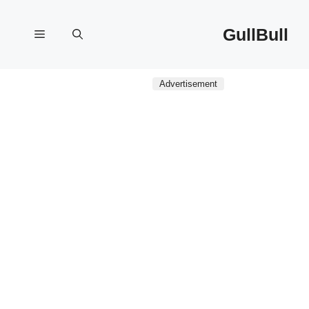
نتقل
لى
GullBull
القائمة
لمحتوى
Advertisement