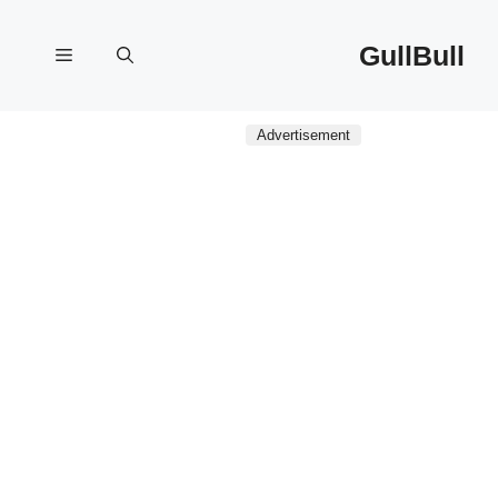
نتقل
لى
GullBull
القائمة
لمحتوى
Advertisement