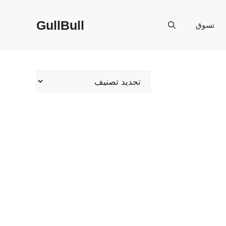
GullBull
تسوق
تصنيفات