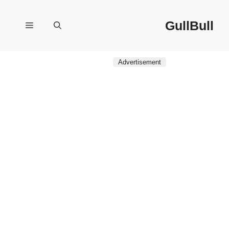
نتقل
لى
GullBull
القائمة
لمحتوى
Advertisement