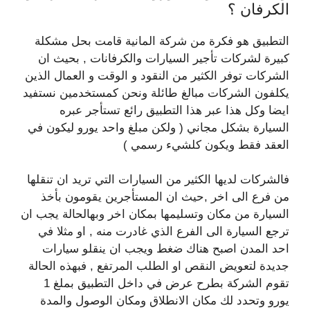
الكرفان ؟
التطبيق هو فكرة من شركة المانية قامت بحل مشكلة
كبيرة لشركات تأجير السيارات والكرفانات , بحيث ان
الشركات توفر الكثير من النقود و الوقت و العمال الذين
يكلفون الشركات مبالغ طائلة ونحن كمستخدمين نستفيد
ايضا وكل هذا عبر هذا التطبيق رائع تستأجر عبره
السيارة بشكل مجاني ( ولكن مبلغ واحد يورو ليكون في
العقد فقط ويكون كلشيء رسمي )
فالشركات لديها الكثير من السيارات التي تريد ان تنقلها
من فرع الى اخر ,حيث ان المستأجرين يقومون بأخذ
السيارة من مكان وتسليمها بمكان اخر وبهالحالة يجب ان
ترجع السيارة الى الفرع الذي غادرت منه , او مثلا في
احد المدن اصبح هناك ضغط ويجب ان ينقلو سيارات
جديدة لتعويض النقص او الطلب المرتفع , فبهذه الحالة
تقوم الشركة بطرح عرض في داخل التطبيق بملغ 1
يورو وتحدد لك مكان الانطلاق ومكان الوصول والمدة