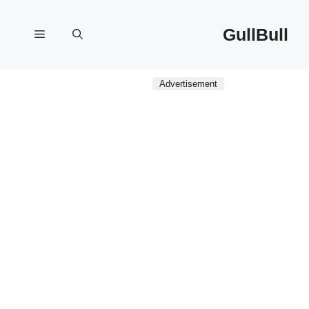
نتقل
لى
GullBull
القائمة
لمحتوى
Advertisement