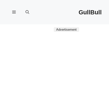
نتقل
لى
GullBull
القائمة
لمحتوى
Advertisement